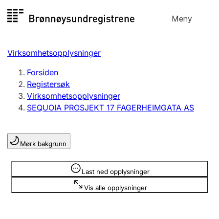
Hopp
Meny
Registersøk
til
Søk
Velg språk
innhold
Virksomhetsopplysninger
Aksjeselskap
Registrere, endre, slette
Forsiden
Registersøk
Virksomhetsopplysninger
Enkeltpersonforetak
SEQUOIA PROSJEKT 17 FAGERHEIMGATA AS
Registrere, endre, slette
Mørk bakgrunn
Lag og forening
Registrere, endre, slette
Opplysninger er skjult
Last ned opplysninger
Vis alle opplysninger
Flere organisasjonsformer