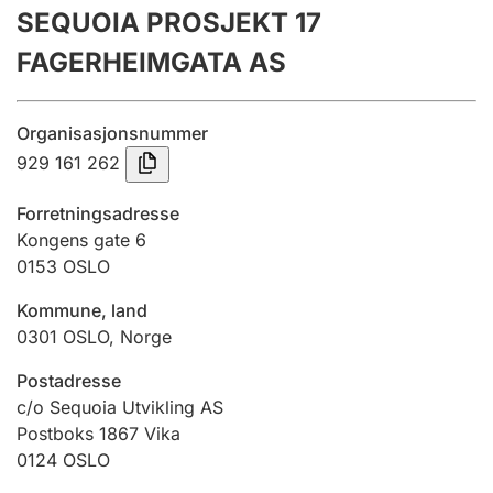
SEQUOIA PROSJEKT 17
Årsregnskap
FAGERHEIMGATA AS
Innsending og forsinkelsesgebyr
Organisasjonsnummer
Tinglysing
929 161 262
Forretningsadresse
Jeger
Kongens gate 6
Betaling og jegeravgiftskort
0153
OSLO
Kommune, land
0301
OSLO
,
Norge
Ektepaktveileder
Postadresse
c/o Sequoia Utvikling AS
Offentlig sektor
Postboks 1867 Vika
0124
OSLO