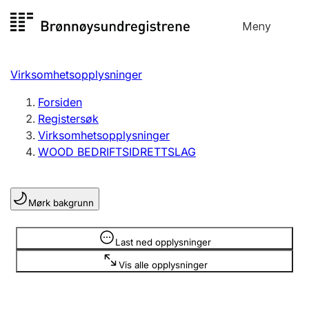
Hopp
Meny
Registersøk
til
Søk
Velg språk
innhold
Virksomhetsopplysninger
Aksjeselskap
Registrere, endre, slette
Forsiden
Registersøk
Virksomhetsopplysninger
Enkeltpersonforetak
WOOD BEDRIFTSIDRETTSLAG
Registrere, endre, slette
Mørk bakgrunn
Lag og forening
Registrere, endre, slette
Opplysninger er skjult
Last ned opplysninger
Vis alle opplysninger
Flere organisasjonsformer