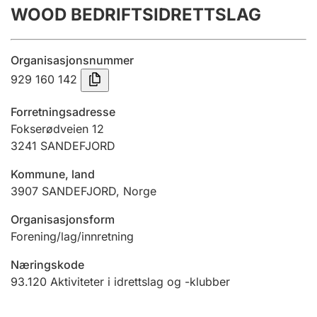
WOOD BEDRIFTSIDRETTSLAG
Årsregnskap
Innsending og forsinkelsesgebyr
Organisasjonsnummer
929 160 142
Tinglysing
Forretningsadresse
Fokserødveien 12
3241
SANDEFJORD
Jeger
Betaling og jegeravgiftskort
Kommune, land
3907
SANDEFJORD
,
Norge
Ektepaktveileder
Organisasjonsform
Forening/lag/innretning
Næringskode
Offentlig sektor
93.120
Aktiviteter i idrettslag og -klubber