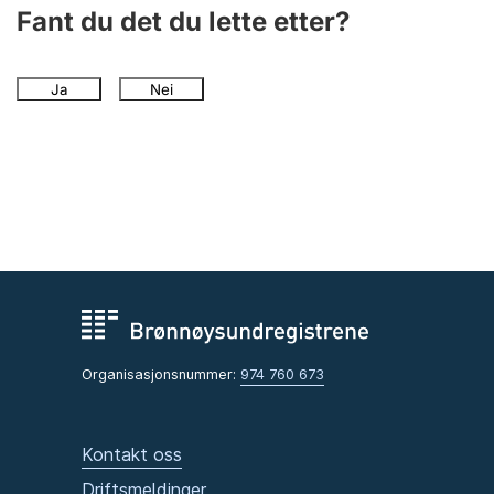
Andre tema
Fant du det du lette etter?
Ja
Nei
Organisasjonsnummer:
974 760 673
Kontakt oss
Driftsmeldinger