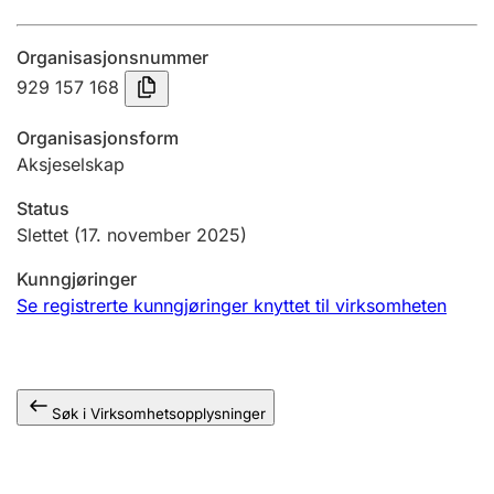
Årsregnskap
Organisasjonsnummer
Innsending og forsinkelsesgebyr
929 157 168
Organisasjonsform
Tinglysing
Aksjeselskap
Status
Jeger
Slettet
(17. november 2025)
Betaling og jegeravgiftskort
Kunngjøringer
Se registrerte kunngjøringer knyttet til virksomheten
Ektepaktveileder
Søk i Virksomhetsopplysninger
Offentlig sektor