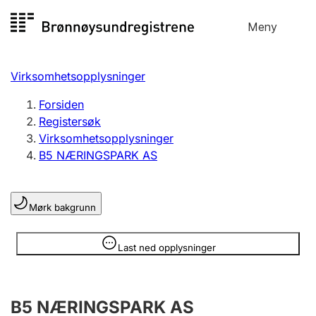
Hopp
Meny
Registersøk
til
Søk
Velg språk
innhold
Virksomhetsopplysninger
Aksjeselskap
Registrere, endre, slette
Forsiden
Registersøk
Virksomhetsopplysninger
Enkeltpersonforetak
B5 NÆRINGSPARK AS
Registrere, endre, slette
Mørk bakgrunn
Lag og forening
Registrere, endre, slette
Opplysninger er skjult
Last ned opplysninger
Flere organisasjonsformer
B5 NÆRINGSPARK AS