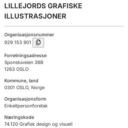
LILLEJORDS GRAFISKE
Årsregnskap
ILLUSTRASJONER
Innsending og forsinkelsesgebyr
Organisasjonsnummer
Tinglysing
929 153 901
Forretningsadresse
Jeger
Sponstuveien 38B
Betaling og jegeravgiftskort
1263
OSLO
Kommune, land
0301
OSLO
,
Norge
Ektepaktveileder
Organisasjonsform
Enkeltpersonforetak
Offentlig sektor
Næringskode
74.120
Grafisk design og visuell