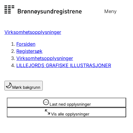
Hopp
Meny
Registersøk
til
Søk
Velg språk
innhold
Virksomhetsopplysninger
Aksjeselskap
Registrere, endre, slette
Forsiden
Registersøk
Virksomhetsopplysninger
Enkeltpersonforetak
LILLEJORDS GRAFISKE ILLUSTRASJONER
Registrere, endre, slette
Mørk bakgrunn
Lag og forening
Registrere, endre, slette
Opplysninger er skjult
Last ned opplysninger
Vis alle opplysninger
Flere organisasjonsformer