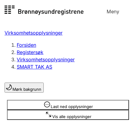
Hopp
Meny
Registersøk
til
Søk
Velg språk
innhold
Virksomhetsopplysninger
Aksjeselskap
Registrere, endre, slette
Forsiden
Registersøk
Virksomhetsopplysninger
Enkeltpersonforetak
SMART TAK AS
Registrere, endre, slette
Mørk bakgrunn
Lag og forening
Registrere, endre, slette
Opplysninger er skjult
Last ned opplysninger
Vis alle opplysninger
Flere organisasjonsformer