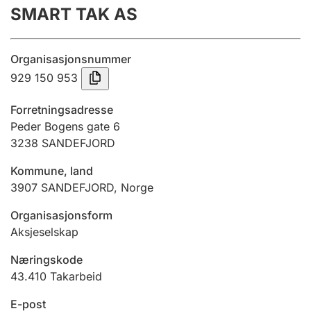
SMART TAK AS
Årsregnskap
Innsending og forsinkelsesgebyr
Organisasjonsnummer
929 150 953
Tinglysing
Forretningsadresse
Peder Bogens gate 6
3238
SANDEFJORD
Jeger
Betaling og jegeravgiftskort
Kommune, land
3907
SANDEFJORD
,
Norge
Ektepaktveileder
Organisasjonsform
Aksjeselskap
Næringskode
Offentlig sektor
43.410
Takarbeid
E-post