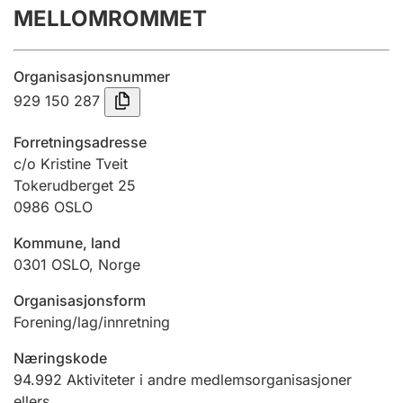
MELLOMROMMET
Årsregnskap
Innsending og forsinkelsesgebyr
Organisasjonsnummer
929 150 287
Tinglysing
Forretningsadresse
c/o Kristine Tveit
Tokerudberget 25
Jeger
0986
OSLO
Betaling og jegeravgiftskort
Kommune, land
0301
OSLO
,
Norge
Ektepaktveileder
Organisasjonsform
Forening/lag/innretning
Offentlig sektor
Næringskode
94.992
Aktiviteter i andre medlemsorganisasjoner
ellers