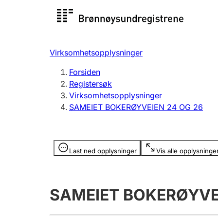
Registersøk
Aksjesel
Registrer
Virksomhetsopplysninger
Lag og forening
Flere
Forsiden
Registrere, endre, slette
organisa
Registersøk
Virksomhetsopplysninger
SAMEIET BOKERØYVEIEN 24 OG 26
Tinglysing
Jeger
Betaling 
Opplysninger er skjult
Last ned opplysninger
Vis alle opplysninge
Offentlig sektor
Andre t
SAMEIET BOKERØYVE