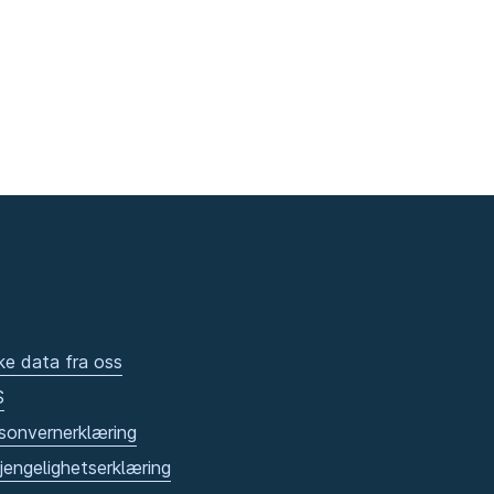
ke data fra oss
S
sonvernerklæring
gjengelighetserklæring