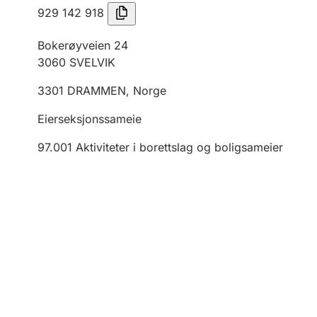
929 142 918
Bokerøyveien 24
3060
SVELVIK
3301
DRAMMEN
,
Norge
Eierseksjonssameie
97.001
Aktiviteter i borettslag og boligsameier