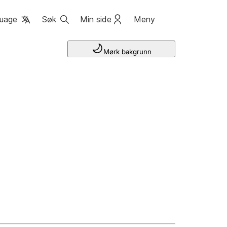
uage
Søk
Min side
Meny
Mørk bakgrunn