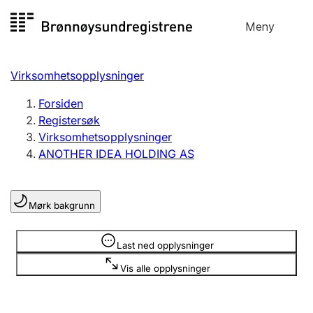
Hopp
Meny
Registersøk
til
Søk
Velg språk
innhold
Virksomhetsopplysninger
Aksjeselskap
Registrere, endre, slette
Forsiden
Registersøk
Virksomhetsopplysninger
Enkeltpersonforetak
ANOTHER IDEA HOLDING AS
Registrere, endre, slette
Mørk bakgrunn
Lag og forening
Registrere, endre, slette
Opplysninger er skjult
Last ned opplysninger
Vis alle opplysninger
Flere organisasjonsformer