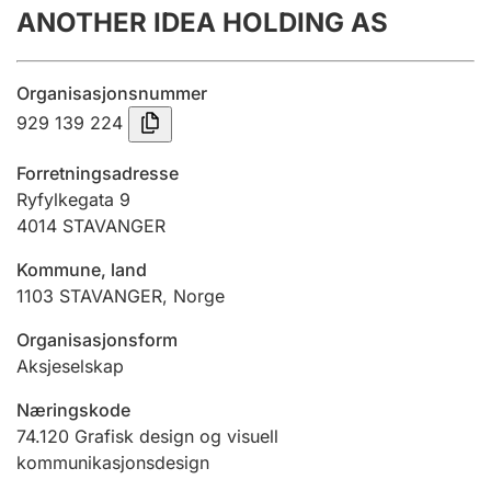
ANOTHER IDEA HOLDING AS
Årsregnskap
Innsending og forsinkelsesgebyr
Organisasjonsnummer
929 139 224
Tinglysing
Forretningsadresse
Ryfylkegata 9
4014
STAVANGER
Jeger
Betaling og jegeravgiftskort
Kommune, land
1103
STAVANGER
,
Norge
Ektepaktveileder
Organisasjonsform
Aksjeselskap
Næringskode
Offentlig sektor
74.120
Grafisk design og visuell
kommunikasjonsdesign