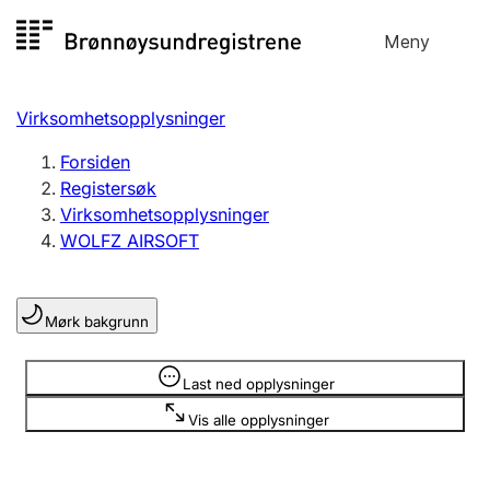
Hopp
Meny
Registersøk
til
Søk
Velg språk
innhold
Virksomhetsopplysninger
Aksjeselskap
Registrere, endre, slette
Forsiden
Registersøk
Virksomhetsopplysninger
Enkeltpersonforetak
WOLFZ AIRSOFT
Registrere, endre, slette
Mørk bakgrunn
Lag og forening
Registrere, endre, slette
Opplysninger er skjult
Last ned opplysninger
Vis alle opplysninger
Flere organisasjonsformer