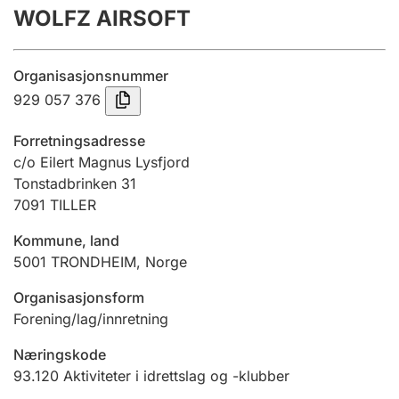
WOLFZ AIRSOFT
Årsregnskap
Innsending og forsinkelsesgebyr
Organisasjonsnummer
929 057 376
Tinglysing
Forretningsadresse
c/o Eilert Magnus Lysfjord
Tonstadbrinken 31
Jeger
7091
TILLER
Betaling og jegeravgiftskort
Kommune, land
5001
TRONDHEIM
,
Norge
Ektepaktveileder
Organisasjonsform
Forening/lag/innretning
Offentlig sektor
Næringskode
93.120
Aktiviteter i idrettslag og -klubber