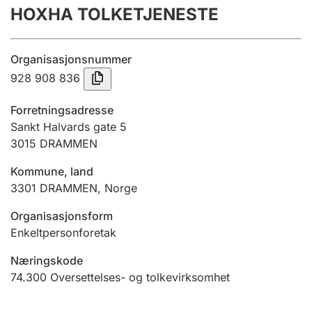
HOXHA TOLKETJENESTE
Årsregnskap
Innsending og forsinkelsesgebyr
Organisasjonsnummer
928 908 836
Tinglysing
Forretningsadresse
Sankt Halvards gate 5
3015
DRAMMEN
Jeger
Betaling og jegeravgiftskort
Kommune, land
3301
DRAMMEN
,
Norge
Ektepaktveileder
Organisasjonsform
Enkeltpersonforetak
Næringskode
Offentlig sektor
74.300
Oversettelses- og tolkevirksomhet