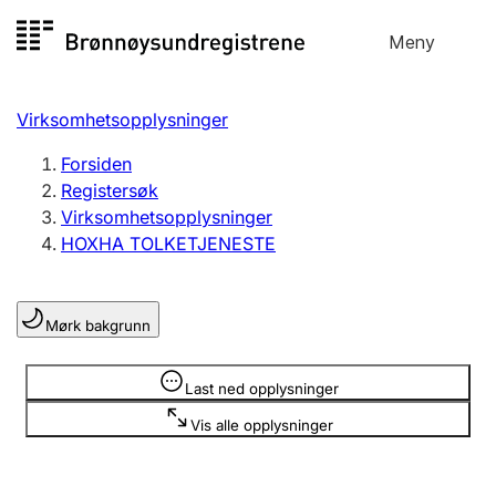
Hopp
Meny
Registersøk
til
Søk
Velg språk
innhold
Virksomhetsopplysninger
Aksjeselskap
Registrere, endre, slette
Forsiden
Registersøk
Virksomhetsopplysninger
Enkeltpersonforetak
HOXHA TOLKETJENESTE
Registrere, endre, slette
Mørk bakgrunn
Lag og forening
Registrere, endre, slette
Opplysninger er skjult
Last ned opplysninger
Vis alle opplysninger
Flere organisasjonsformer