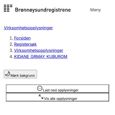
Hopp
Meny
Registersøk
til
Søk
Velg språk
innhold
Virksomhetsopplysninger
Aksjeselskap
Registrere, endre, slette
Forsiden
Registersøk
Virksomhetsopplysninger
Enkeltpersonforetak
KIDANE GRMAY KUBUROM
Registrere, endre, slette
Mørk bakgrunn
Lag og forening
Registrere, endre, slette
Opplysninger er skjult
Last ned opplysninger
Vis alle opplysninger
Flere organisasjonsformer