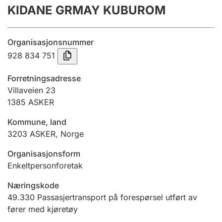
KIDANE GRMAY KUBUROM
Årsregnskap
Innsending og forsinkelsesgebyr
Organisasjonsnummer
928 834 751
Tinglysing
Forretningsadresse
Villaveien 23
1385
ASKER
Jeger
Betaling og jegeravgiftskort
Kommune, land
3203
ASKER
,
Norge
Ektepaktveileder
Organisasjonsform
Enkeltpersonforetak
Næringskode
Offentlig sektor
49.330
Passasjertransport på forespørsel utført av
fører med kjøretøy