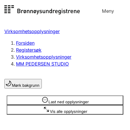
Hopp
Meny
Registersøk
til
Søk
Velg språk
innhold
Virksomhetsopplysninger
Aksjeselskap
Registrere, endre, slette
Forsiden
Registersøk
Virksomhetsopplysninger
Enkeltpersonforetak
MM PEDERSEN STUDIO
Registrere, endre, slette
Mørk bakgrunn
Lag og forening
Registrere, endre, slette
Opplysninger er skjult
Last ned opplysninger
Vis alle opplysninger
Flere organisasjonsformer