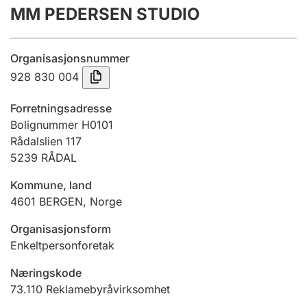
MM PEDERSEN STUDIO
Årsregnskap
Innsending og forsinkelsesgebyr
Organisasjonsnummer
928 830 004
Tinglysing
Forretningsadresse
Bolignummer H0101
Rådalslien 117
Jeger
5239
RÅDAL
Betaling og jegeravgiftskort
Kommune, land
4601
BERGEN
,
Norge
Ektepaktveileder
Organisasjonsform
Enkeltpersonforetak
Offentlig sektor
Næringskode
73.110
Reklamebyråvirksomhet