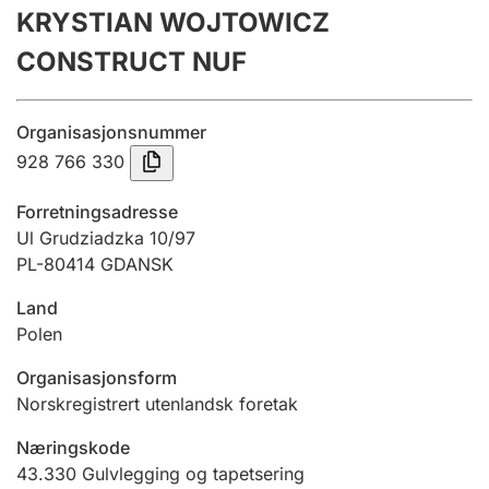
KRYSTIAN WOJTOWICZ
Årsregnskap
CONSTRUCT NUF
Innsending og forsinkelsesgebyr
Organisasjonsnummer
Tinglysing
928 766 330
Forretningsadresse
Jeger
Ul Grudziadzka 10/97
Betaling og jegeravgiftskort
PL-80414 GDANSK
Land
Polen
Ektepaktveileder
Organisasjonsform
Norskregistrert utenlandsk foretak
Offentlig sektor
Næringskode
43.330
Gulvlegging og tapetsering