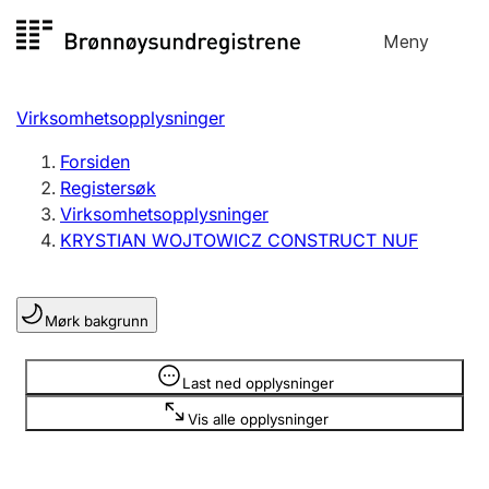
Hopp
Meny
Registersøk
til
Søk
Velg språk
innhold
Virksomhetsopplysninger
Aksjeselskap
Registrere, endre, slette
Forsiden
Registersøk
Virksomhetsopplysninger
Enkeltpersonforetak
KRYSTIAN WOJTOWICZ CONSTRUCT NUF
Registrere, endre, slette
Mørk bakgrunn
Lag og forening
Registrere, endre, slette
Opplysninger er skjult
Last ned opplysninger
Vis alle opplysninger
Flere organisasjonsformer