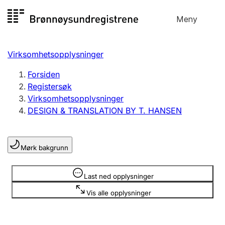
Hopp
Meny
Registersøk
til
Søk
Velg språk
innhold
Virksomhetsopplysninger
Aksjeselskap
Registrere, endre, slette
Forsiden
Registersøk
Virksomhetsopplysninger
Enkeltpersonforetak
DESIGN & TRANSLATION BY T. HANSEN
Registrere, endre, slette
Mørk bakgrunn
Lag og forening
Registrere, endre, slette
Opplysninger er skjult
Last ned opplysninger
Vis alle opplysninger
Flere organisasjonsformer