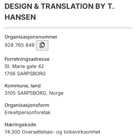
DESIGN & TRANSLATION BY T.
Årsregnskap
HANSEN
Innsending og forsinkelsesgebyr
Organisasjonsnummer
Tinglysing
928 765 849
Forretningsadresse
Jeger
St. Marie gate 42
Betaling og jegeravgiftskort
1706
SARPSBORG
Kommune, land
3105
SARPSBORG
,
Norge
Ektepaktveileder
Organisasjonsform
Enkeltpersonforetak
Offentlig sektor
Næringskode
74.300
Oversettelses- og tolkevirksomhet