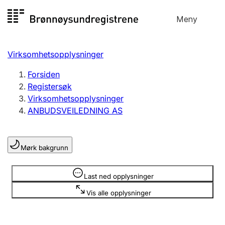
Hopp
Meny
Registersøk
til
Søk
Velg språk
innhold
Virksomhetsopplysninger
Aksjeselskap
Registrere, endre, slette
Forsiden
Registersøk
Virksomhetsopplysninger
Enkeltpersonforetak
ANBUDSVEILEDNING AS
Registrere, endre, slette
Mørk bakgrunn
Lag og forening
Registrere, endre, slette
Opplysninger er skjult
Last ned opplysninger
Vis alle opplysninger
Flere organisasjonsformer