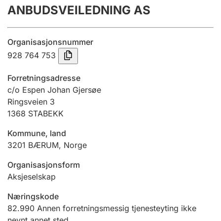
ANBUDSVEILEDNING AS
Årsregnskap
Innsending og forsinkelsesgebyr
Organisasjonsnummer
928 764 753
Tinglysing
Forretningsadresse
c/o Espen Johan Gjersøe
Ringsveien 3
Jeger
1368
STABEKK
Betaling og jegeravgiftskort
Kommune, land
3201
BÆRUM
,
Norge
Ektepaktveileder
Organisasjonsform
Aksjeselskap
Offentlig sektor
Næringskode
82.990
Annen forretningsmessig tjenesteyting ikke
nevnt annet sted