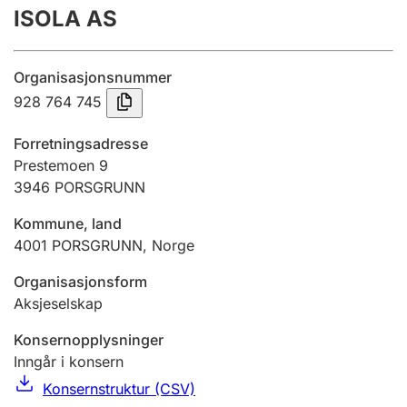
ISOLA AS
Årsregnskap
Innsending og forsinkelsesgebyr
Organisasjonsnummer
928 764 745
Tinglysing
Forretningsadresse
Prestemoen 9
3946
PORSGRUNN
Jeger
Betaling og jegeravgiftskort
Kommune, land
4001
PORSGRUNN
,
Norge
Ektepaktveileder
Organisasjonsform
Aksjeselskap
Konsernopplysninger
Offentlig sektor
Inngår i konsern
Konsernstruktur (CSV)