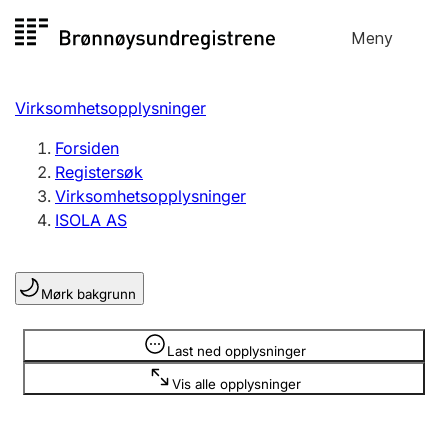
Hopp
Meny
Registersøk
til
Søk
Velg språk
innhold
Virksomhetsopplysninger
Aksjeselskap
Registrere, endre, slette
Forsiden
Registersøk
Virksomhetsopplysninger
Enkeltpersonforetak
ISOLA AS
Registrere, endre, slette
Mørk bakgrunn
Lag og forening
Registrere, endre, slette
Opplysninger er skjult
Last ned opplysninger
Vis alle opplysninger
Flere organisasjonsformer