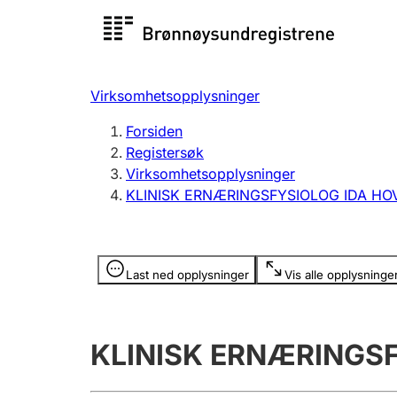
Registersøk
Aksjesel
Registrer
Virksomhetsopplysninger
Lag og forening
Flere
Forsiden
Registrere, endre, slette
organisa
Registersøk
Virksomhetsopplysninger
KLINISK ERNÆRINGSFYSIOLOG IDA H
Tinglysing
Jeger
Betaling 
Opplysninger er skjult
Last ned opplysninger
Vis alle opplysninge
Offentlig sektor
Andre t
KLINISK ERNÆRINGS