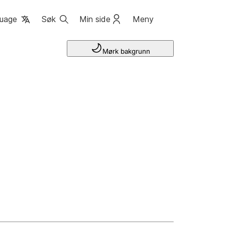
uage
Søk
Min side
Meny
Mørk bakgrunn