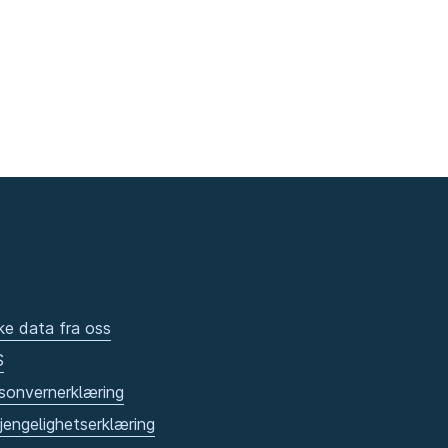
ke data fra oss
S
sonvernerklæring
gjengelighetserklæring