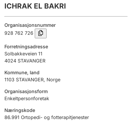
ICHRAK EL BAKRI
Årsregnskap
Innsending og forsinkelsesgebyr
Organisasjonsnummer
928 762 726
Tinglysing
Forretningsadresse
Solbakkeveien 11
4024
STAVANGER
Jeger
Betaling og jegeravgiftskort
Kommune, land
1103
STAVANGER
,
Norge
Ektepaktveileder
Organisasjonsform
Enkeltpersonforetak
Næringskode
Offentlig sektor
86.991
Ortopedi- og fotterapitjenester