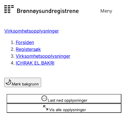
Hopp
Meny
Registersøk
til
Søk
Velg språk
innhold
Virksomhetsopplysninger
Aksjeselskap
Registrere, endre, slette
Forsiden
Registersøk
Virksomhetsopplysninger
Enkeltpersonforetak
ICHRAK EL BAKRI
Registrere, endre, slette
Mørk bakgrunn
Lag og forening
Registrere, endre, slette
Opplysninger er skjult
Last ned opplysninger
Vis alle opplysninger
Flere organisasjonsformer