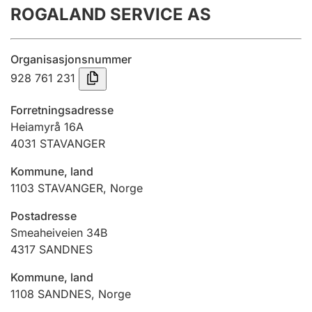
ROGALAND SERVICE AS
Årsregnskap
Innsending og forsinkelsesgebyr
Organisasjonsnummer
928 761 231
Tinglysing
Forretningsadresse
Heiamyrå 16A
4031
STAVANGER
Jeger
Betaling og jegeravgiftskort
Kommune, land
1103
STAVANGER
,
Norge
Ektepaktveileder
Postadresse
Smeaheiveien 34B
4317
SANDNES
Offentlig sektor
Kommune, land
1108
SANDNES
,
Norge