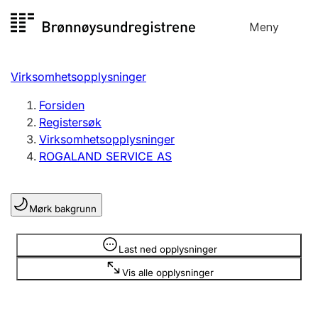
Hopp
Meny
Registersøk
til
Søk
Velg språk
innhold
Virksomhetsopplysninger
Aksjeselskap
Registrere, endre, slette
Forsiden
Registersøk
Virksomhetsopplysninger
Enkeltpersonforetak
ROGALAND SERVICE AS
Registrere, endre, slette
Mørk bakgrunn
Lag og forening
Registrere, endre, slette
Opplysninger er skjult
Last ned opplysninger
Vis alle opplysninger
Flere organisasjonsformer