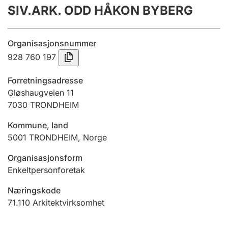
SIV.ARK. ODD HÅKON BYBERG
Årsregnskap
Innsending og forsinkelsesgebyr
Organisasjonsnummer
928 760 197
Tinglysing
Forretningsadresse
Gløshaugveien 11
7030
TRONDHEIM
Jeger
Betaling og jegeravgiftskort
Kommune, land
5001
TRONDHEIM
,
Norge
Ektepaktveileder
Organisasjonsform
Enkeltpersonforetak
Næringskode
Offentlig sektor
71.110
Arkitektvirksomhet