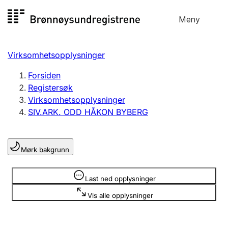
Hopp
Meny
Registersøk
til
Søk
Velg språk
innhold
Virksomhetsopplysninger
Aksjeselskap
Registrere, endre, slette
Forsiden
Registersøk
Virksomhetsopplysninger
Enkeltpersonforetak
SIV.ARK. ODD HÅKON BYBERG
Registrere, endre, slette
Mørk bakgrunn
Lag og forening
Registrere, endre, slette
Opplysninger er skjult
Last ned opplysninger
Vis alle opplysninger
Flere organisasjonsformer