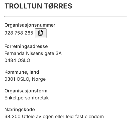
TROLLTUN TØRRES
Årsregnskap
Innsending og forsinkelsesgebyr
Organisasjonsnummer
928 758 265
Tinglysing
Forretningsadresse
Fernanda Nissens gate 3A
0484
OSLO
Jeger
Betaling og jegeravgiftskort
Kommune, land
0301
OSLO
,
Norge
Ektepaktveileder
Organisasjonsform
Enkeltpersonforetak
Næringskode
Offentlig sektor
68.200
Utleie av egen eller leid fast eiendom