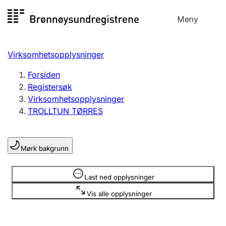
Hopp
Meny
Registersøk
til
Søk
Velg språk
innhold
Virksomhetsopplysninger
Aksjeselskap
Registrere, endre, slette
Forsiden
Registersøk
Virksomhetsopplysninger
Enkeltpersonforetak
TROLLTUN TØRRES
Registrere, endre, slette
Mørk bakgrunn
Lag og forening
Registrere, endre, slette
Opplysninger er skjult
Last ned opplysninger
Vis alle opplysninger
Flere organisasjonsformer