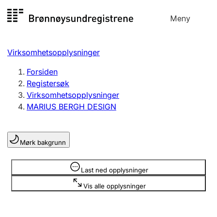
Hopp
Meny
Registersøk
til
Søk
Velg språk
innhold
Virksomhetsopplysninger
Aksjeselskap
Registrere, endre, slette
Forsiden
Registersøk
Virksomhetsopplysninger
Enkeltpersonforetak
MARIUS BERGH DESIGN
Registrere, endre, slette
Mørk bakgrunn
Lag og forening
Registrere, endre, slette
Opplysninger er skjult
Last ned opplysninger
Vis alle opplysninger
Flere organisasjonsformer