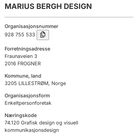
MARIUS BERGH DESIGN
Årsregnskap
Innsending og forsinkelsesgebyr
Organisasjonsnummer
928 755 533
Tinglysing
Forretningsadresse
Fraunaveien 3
2016
FROGNER
Jeger
Betaling og jegeravgiftskort
Kommune, land
3205
LILLESTRØM
,
Norge
Ektepaktveileder
Organisasjonsform
Enkeltpersonforetak
Næringskode
Offentlig sektor
74.120
Grafisk design og visuell
kommunikasjonsdesign