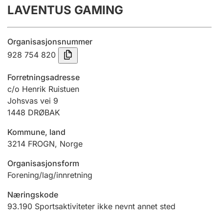
LAVENTUS GAMING
Årsregnskap
Innsending og forsinkelsesgebyr
Organisasjonsnummer
928 754 820
Tinglysing
Forretningsadresse
c/o Henrik Ruistuen
Johsvas vei 9
Jeger
1448
DRØBAK
Betaling og jegeravgiftskort
Kommune, land
3214
FROGN
,
Norge
Ektepaktveileder
Organisasjonsform
Forening/lag/innretning
Offentlig sektor
Næringskode
93.190
Sportsaktiviteter ikke nevnt annet sted