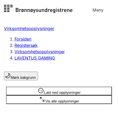
Hopp
Meny
Registersøk
til
Søk
Velg språk
innhold
Virksomhetsopplysninger
Aksjeselskap
Registrere, endre, slette
Forsiden
Registersøk
Virksomhetsopplysninger
Enkeltpersonforetak
LAVENTUS GAMING
Registrere, endre, slette
Mørk bakgrunn
Lag og forening
Registrere, endre, slette
Opplysninger er skjult
Last ned opplysninger
Vis alle opplysninger
Flere organisasjonsformer