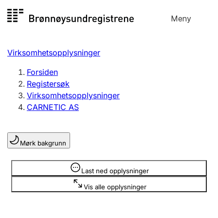
Hopp
Meny
Registersøk
til
Søk
Velg språk
innhold
Virksomhetsopplysninger
Aksjeselskap
Registrere, endre, slette
Forsiden
Registersøk
Virksomhetsopplysninger
Enkeltpersonforetak
CARNETIC AS
Registrere, endre, slette
Mørk bakgrunn
Lag og forening
Registrere, endre, slette
Opplysninger er skjult
Last ned opplysninger
Vis alle opplysninger
Flere organisasjonsformer