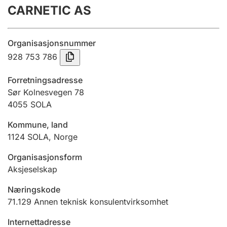
CARNETIC AS
Årsregnskap
Innsending og forsinkelsesgebyr
Organisasjonsnummer
928 753 786
Tinglysing
Forretningsadresse
Sør Kolnesvegen 78
4055
SOLA
Jeger
Betaling og jegeravgiftskort
Kommune, land
1124
SOLA
,
Norge
Ektepaktveileder
Organisasjonsform
Aksjeselskap
Næringskode
Offentlig sektor
71.129
Annen teknisk konsulentvirksomhet
Internettadresse