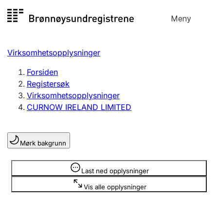
Hopp
Meny
Registersøk
til
Søk
Velg språk
innhold
Virksomhetsopplysninger
Aksjeselskap
Registrere, endre, slette
Forsiden
Registersøk
Virksomhetsopplysninger
Enkeltpersonforetak
CURNOW IRELAND LIMITED
Registrere, endre, slette
Mørk bakgrunn
Lag og forening
Registrere, endre, slette
Opplysninger er skjult
Last ned opplysninger
Vis alle opplysninger
Flere organisasjonsformer