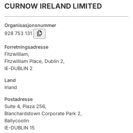
CURNOW IRELAND LIMITED
Årsregnskap
Innsending og forsinkelsesgebyr
Organisasjonsnummer
928 753 131
Tinglysing
Forretningsadresse
Fitzwilliam,
Fitzwilliam Place, Dublin 2,
Jeger
IE-DUBLIN 2
Betaling og jegeravgiftskort
Land
Irland
Ektepaktveileder
Postadresse
Suite 4, Plaza 256,
Blanchardstown Corporate Park 2,
Offentlig sektor
Ballycoolin
IE-DUBLIN 15