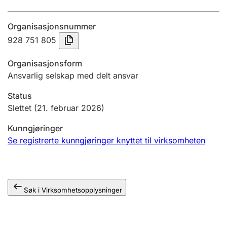
Årsregnskap
Organisasjonsnummer
Innsending og forsinkelsesgebyr
928 751 805
Organisasjonsform
Tinglysing
Ansvarlig selskap med delt ansvar
Status
Jeger
Slettet
(21. februar 2026)
Betaling og jegeravgiftskort
Kunngjøringer
Se registrerte kunngjøringer knyttet til virksomheten
Ektepaktveileder
Søk i Virksomhetsopplysninger
Offentlig sektor