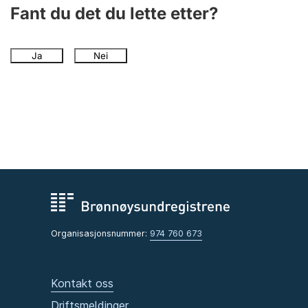
Andre tema
Fant du det du lette etter?
Ja
Nei
Organisasjonsnummer:
974 760 673
Kontakt oss
Driftsmeldinger