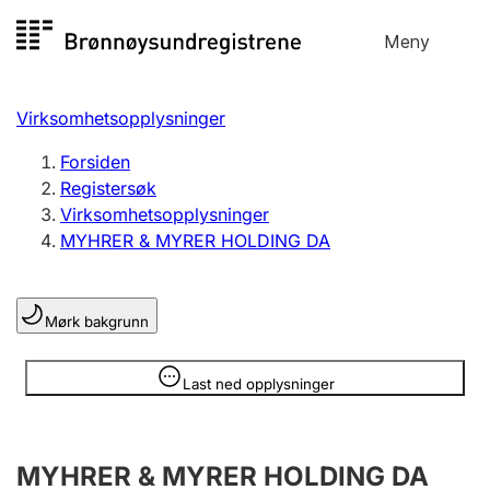
Hopp
Meny
Registersøk
til
Søk
Velg språk
innhold
Virksomhetsopplysninger
Aksjeselskap
Registrere, endre, slette
Forsiden
Registersøk
Virksomhetsopplysninger
Enkeltpersonforetak
MYHRER & MYRER HOLDING DA
Registrere, endre, slette
Mørk bakgrunn
Lag og forening
Registrere, endre, slette
Opplysninger er skjult
Last ned opplysninger
Flere organisasjonsformer
MYHRER & MYRER HOLDING DA