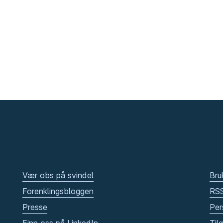
Vær obs på svindel
Bru
Forenklingsbloggen
RS
Presse
Per