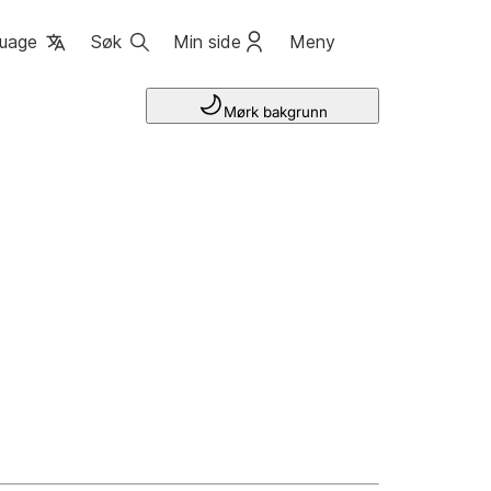
uage
Søk
Min side
Meny
Mørk bakgrunn