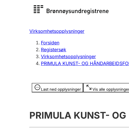
Registersøk
Aksjesel
Registrer
Virksomhetsopplysninger
Lag og forening
Flere
Forsiden
Registrere, endre, slette
organisa
Registersøk
Virksomhetsopplysninger
PRIMULA KUNST- OG HÅNDARBEIDSFO
Tinglysing
Jeger
Betaling 
Opplysninger er skjult
Last ned opplysninger
Vis alle opplysninge
Offentlig sektor
Andre t
PRIMULA KUNST- OG