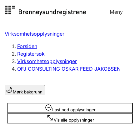
Hopp
Meny
Registersøk
til
Søk
Velg språk
innhold
Virksomhetsopplysninger
Aksjeselskap
Registrere, endre, slette
Forsiden
Registersøk
Virksomhetsopplysninger
Enkeltpersonforetak
OFJ CONSULTING OSKAR FEED JAKOBSEN
Registrere, endre, slette
Mørk bakgrunn
Lag og forening
Registrere, endre, slette
Opplysninger er skjult
Last ned opplysninger
Vis alle opplysninger
Flere organisasjonsformer