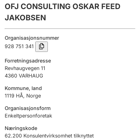
OFJ CONSULTING OSKAR FEED
Årsregnskap
JAKOBSEN
Innsending og forsinkelsesgebyr
Organisasjonsnummer
Tinglysing
928 751 341
Forretningsadresse
Jeger
Revhaugvegen 11
Betaling og jegeravgiftskort
4360
VARHAUG
Kommune, land
1119
HÅ
,
Norge
Ektepaktveileder
Organisasjonsform
Enkeltpersonforetak
Offentlig sektor
Næringskode
62.200
Konsulentvirksomhet tilknyttet