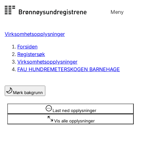
Hopp
Meny
Registersøk
til
Søk
Velg språk
innhold
Virksomhetsopplysninger
Aksjeselskap
Registrere, endre, slette
Forsiden
Registersøk
Virksomhetsopplysninger
Enkeltpersonforetak
FAU HUNDREMETERSKOGEN BARNEHAGE
Registrere, endre, slette
Mørk bakgrunn
Lag og forening
Registrere, endre, slette
Opplysninger er skjult
Last ned opplysninger
Vis alle opplysninger
Flere organisasjonsformer