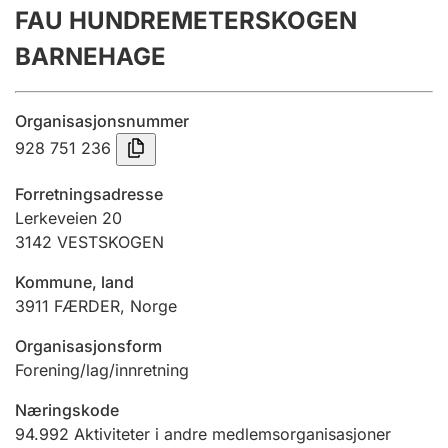
FAU HUNDREMETERSKOGEN
Årsregnskap
BARNEHAGE
Innsending og forsinkelsesgebyr
Organisasjonsnummer
Tinglysing
928 751 236
Forretningsadresse
Jeger
Lerkeveien 20
Betaling og jegeravgiftskort
3142
VESTSKOGEN
Kommune, land
3911
FÆRDER
,
Norge
Ektepaktveileder
Organisasjonsform
Forening/lag/innretning
Offentlig sektor
Næringskode
94.992
Aktiviteter i andre medlemsorganisasjoner