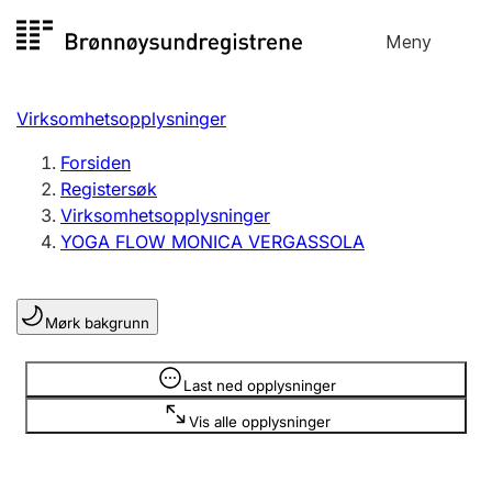
Hopp
Meny
Registersøk
til
Søk
Velg språk
innhold
Virksomhetsopplysninger
Aksjeselskap
Registrere, endre, slette
Forsiden
Registersøk
Virksomhetsopplysninger
Enkeltpersonforetak
YOGA FLOW MONICA VERGASSOLA
Registrere, endre, slette
Mørk bakgrunn
Lag og forening
Registrere, endre, slette
Opplysninger er skjult
Last ned opplysninger
Vis alle opplysninger
Flere organisasjonsformer