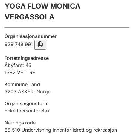
YOGA FLOW MONICA
Årsregnskap
VERGASSOLA
Innsending og forsinkelsesgebyr
Organisasjonsnummer
Tinglysing
928 749 991
Forretningsadresse
Jeger
Åbyfaret 45
Betaling og jegeravgiftskort
1392
VETTRE
Kommune, land
3203
ASKER
,
Norge
Ektepaktveileder
Organisasjonsform
Enkeltpersonforetak
Offentlig sektor
Næringskode
85.510
Undervisning innenfor idrett og rekreasjon