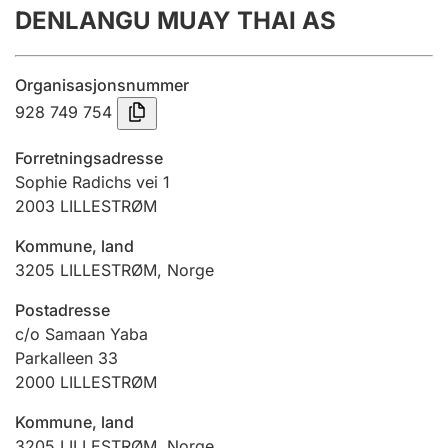
DENLANGU MUAY THAI AS
Årsregnskap
Innsending og forsinkelsesgebyr
Organisasjonsnummer
928 749 754
Tinglysing
Forretningsadresse
Sophie Radichs vei 1
2003
LILLESTRØM
Jeger
Betaling og jegeravgiftskort
Kommune, land
3205
LILLESTRØM
,
Norge
Ektepaktveileder
Postadresse
c/o Samaan Yaba
Parkalleen 33
2000
LILLESTRØM
Offentlig sektor
Kommune, land
3205
LILLESTRØM
,
Norge