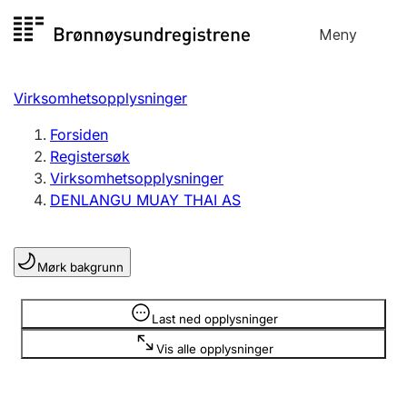
Hopp
Meny
Registersøk
til
Søk
Velg språk
innhold
Virksomhetsopplysninger
Aksjeselskap
Registrere, endre, slette
Forsiden
Registersøk
Virksomhetsopplysninger
Enkeltpersonforetak
DENLANGU MUAY THAI AS
Registrere, endre, slette
Mørk bakgrunn
Lag og forening
Registrere, endre, slette
Opplysninger er skjult
Last ned opplysninger
Vis alle opplysninger
Flere organisasjonsformer