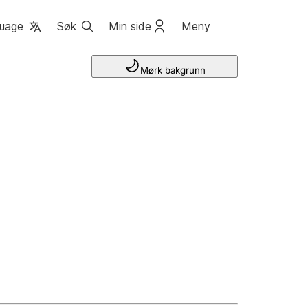
uage
Søk
Min side
Meny
Mørk bakgrunn