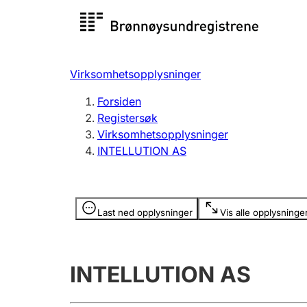
Registersøk
Aksjesel
Registrer
Virksomhetsopplysninger
Lag og forening
Flere
Forsiden
Registrere, endre, slette
organisa
Registersøk
Virksomhetsopplysninger
INTELLUTION AS
Tinglysing
Jeger
Betaling 
Opplysninger er skjult
Last ned opplysninger
Vis alle opplysninge
Offentlig sektor
Andre t
INTELLUTION AS