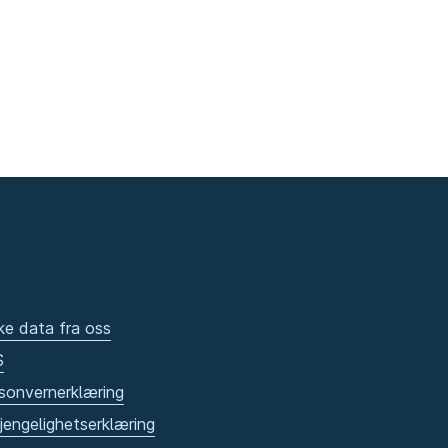
ke data fra oss
S
sonvernerklæring
gjengelighetserklæring