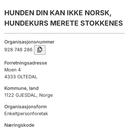
Årsregnskap
HUNDEN DIN KAN IKKE NORSK,
Innsending og forsinkelsesgebyr
HUNDEKURS MERETE STOKKENES
Tinglysing
Organisasjonsnummer
928 748 286
Jeger
Forretningsadresse
Betaling og jegeravgiftskort
Moen 4
4333
OLTEDAL
Kommune, land
Ektepaktveileder
1122
GJESDAL
,
Norge
Organisasjonsform
Offentlig sektor
Enkeltpersonforetak
Næringskode