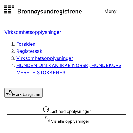
Hopp
Meny
Registersøk
til
Søk
Velg språk
innhold
Virksomhetsopplysninger
Aksjeselskap
Registrere, endre, slette
Forsiden
Registersøk
Virksomhetsopplysninger
Enkeltpersonforetak
HUNDEN DIN KAN IKKE NORSK, HUNDEKURS
Registrere, endre, slette
MERETE STOKKENES
Lag og forening
Mørk bakgrunn
Registrere, endre, slette
Opplysninger er skjult
Last ned opplysninger
Flere organisasjonsformer
Vis alle opplysninger