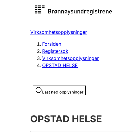
Registersøk
Aksjesel
Registrer
Virksomhetsopplysninger
Lag og forening
Flere
Forsiden
Registrere, endre, slette
organisa
Registersøk
Virksomhetsopplysninger
OPSTAD HELSE
Tinglysing
Jeger
Betaling 
Opplysninger er skjult
Last ned opplysninger
Offentlig sektor
Andre t
OPSTAD HELSE