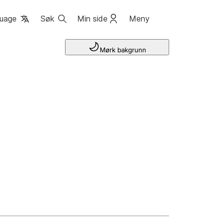
uage
Søk
Min side
Meny
Mørk bakgrunn