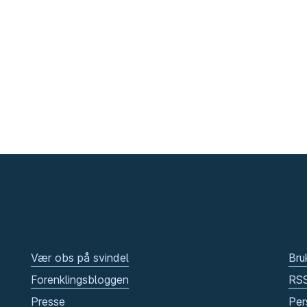
Vær obs på svindel
Bru
Forenklingsbloggen
RS
Presse
Per