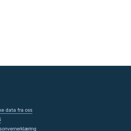
ke data fra oss
S
sonvernerklæring