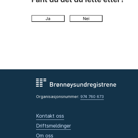
Ja
Nei
Organisasjonsnummer:
974 760 673
Kontakt oss
Driftsmeldinger
Om oss