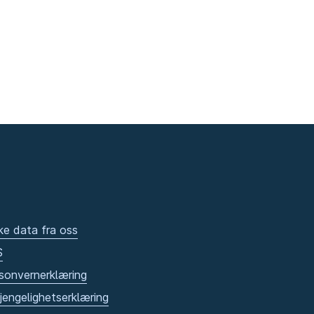
ke data fra oss
S
sonvernerklæring
gjengelighetserklæring