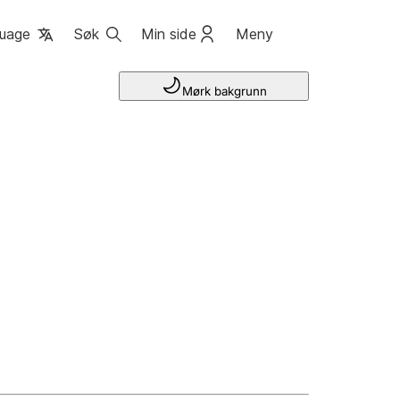
uage
Søk
Min side
Meny
Mørk bakgrunn