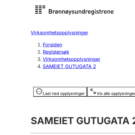
Registersøk
Aksjesel
Registrer
Virksomhetsopplysninger
Lag og forening
Flere
Forsiden
Registrere, endre, slette
organisa
Registersøk
Virksomhetsopplysninger
SAMEIET GUTUGATA 2
Tinglysing
Jeger
Betaling 
Opplysninger er skjult
Last ned opplysninger
Vis alle opplysninge
Offentlig sektor
Andre t
SAMEIET GUTUGATA 