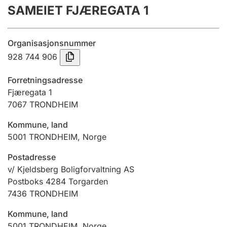
SAMEIET FJÆREGATA 1
Årsregnskap
Innsending og forsinkelsesgebyr
Organisasjonsnummer
928 744 906
Tinglysing
Forretningsadresse
Fjæregata 1
7067
TRONDHEIM
Jeger
Betaling og jegeravgiftskort
Kommune, land
5001
TRONDHEIM
,
Norge
Ektepaktveileder
Postadresse
v/ Kjeldsberg Boligforvaltning AS
Postboks 4284 Torgarden
7436
TRONDHEIM
Offentlig sektor
Kommune, land
5001
TRONDHEIM
,
Norge