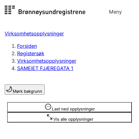
Hopp
Meny
Registersøk
til
Søk
Velg språk
innhold
Virksomhetsopplysninger
Aksjeselskap
Registrere, endre, slette
Forsiden
Registersøk
Virksomhetsopplysninger
Enkeltpersonforetak
SAMEIET FJÆREGATA 1
Registrere, endre, slette
Mørk bakgrunn
Lag og forening
Registrere, endre, slette
Opplysninger er skjult
Last ned opplysninger
Vis alle opplysninger
Flere organisasjonsformer