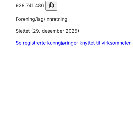
928 741 486
Forening/lag/innretning
Slettet
(29. desember 2025)
Se registrerte kunngjøringer knyttet til virksomheten