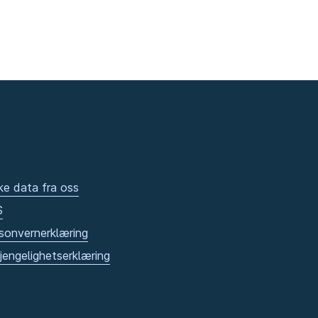
ke data fra oss
S
sonvernerklæring
gjengelighetserklæring