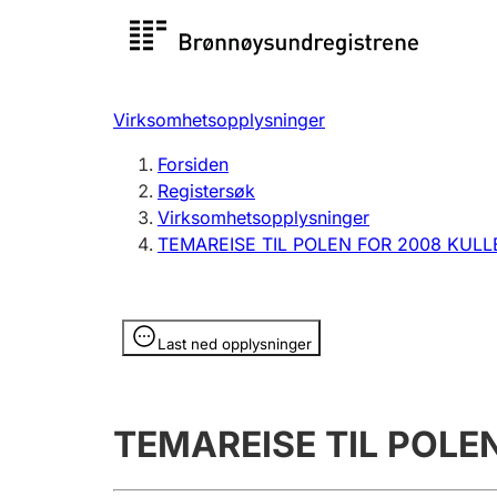
Registersøk
Aksjesel
Registrer
Virksomhetsopplysninger
Lag og forening
Flere
Forsiden
Registrere, endre, slette
organisa
Registersøk
Virksomhetsopplysninger
TEMAREISE TIL POLEN FOR 2008 KUL
Tinglysing
Jeger
Betaling 
Opplysninger er skjult
Last ned opplysninger
Offentlig sektor
Andre t
TEMAREISE TIL POLE