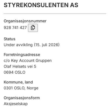
STYREKONSULENTEN AS
Årsregnskap
Innsending og forsinkelsesgebyr
Organisasjonsnummer
928 741 427
Tinglysing
Status
Under avvikling
(15. juli 2026)
Jeger
Forretningsadresse
Betaling og jegeravgiftskort
c/o Key Account Gruppen
Olaf Helsets vei 5
0694
OSLO
Ektepaktveileder
Kommune, land
0301
OSLO
,
Norge
Offentlig sektor
Organisasjonsform
Aksjeselskap