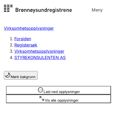
Hopp
Meny
Registersøk
til
Søk
Velg språk
innhold
Virksomhetsopplysninger
Aksjeselskap
Registrere, endre, slette
Forsiden
Registersøk
Virksomhetsopplysninger
Enkeltpersonforetak
STYREKONSULENTEN AS
Registrere, endre, slette
Mørk bakgrunn
Lag og forening
Registrere, endre, slette
Opplysninger er skjult
Last ned opplysninger
Vis alle opplysninger
Flere organisasjonsformer