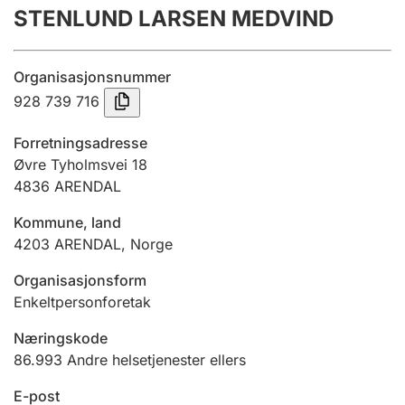
STENLUND LARSEN MEDVIND
Årsregnskap
Innsending og forsinkelsesgebyr
Organisasjonsnummer
928 739 716
Tinglysing
Forretningsadresse
Øvre Tyholmsvei 18
4836
ARENDAL
Jeger
Betaling og jegeravgiftskort
Kommune, land
4203
ARENDAL
,
Norge
Ektepaktveileder
Organisasjonsform
Enkeltpersonforetak
Næringskode
Offentlig sektor
86.993
Andre helsetjenester ellers
E-post