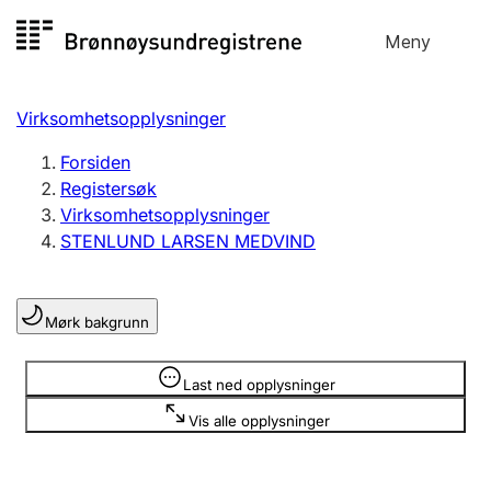
Hopp
Meny
Registersøk
til
Søk
Velg språk
innhold
Virksomhetsopplysninger
Aksjeselskap
Registrere, endre, slette
Forsiden
Registersøk
Virksomhetsopplysninger
Enkeltpersonforetak
STENLUND LARSEN MEDVIND
Registrere, endre, slette
Mørk bakgrunn
Lag og forening
Registrere, endre, slette
Opplysninger er skjult
Last ned opplysninger
Vis alle opplysninger
Flere organisasjonsformer