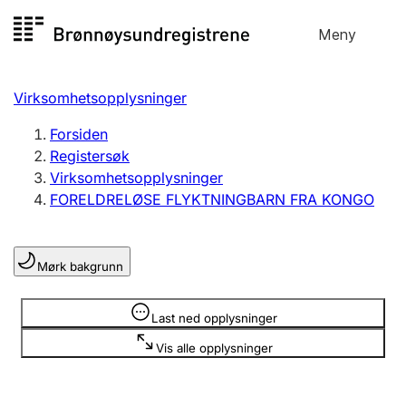
Hopp
Meny
Registersøk
til
Søk
Velg språk
innhold
Virksomhetsopplysninger
Aksjeselskap
Registrere, endre, slette
Forsiden
Registersøk
Virksomhetsopplysninger
Enkeltpersonforetak
FORELDRELØSE FLYKTNINGBARN FRA KONGO
Registrere, endre, slette
Mørk bakgrunn
Lag og forening
Registrere, endre, slette
Opplysninger er skjult
Last ned opplysninger
Vis alle opplysninger
Flere organisasjonsformer