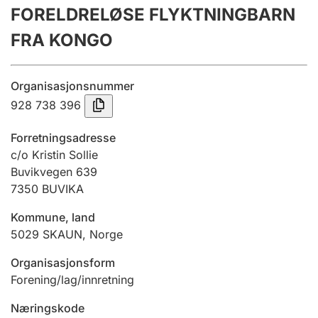
FORELDRELØSE FLYKTNINGBARN
Årsregnskap
FRA KONGO
Innsending og forsinkelsesgebyr
Organisasjonsnummer
Tinglysing
928 738 396
Forretningsadresse
Jeger
c/o Kristin Sollie
Betaling og jegeravgiftskort
Buvikvegen 639
7350
BUVIKA
Kommune, land
Ektepaktveileder
5029
SKAUN
,
Norge
Organisasjonsform
Offentlig sektor
Forening/lag/innretning
Næringskode