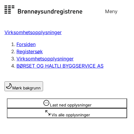
Hopp
Meny
Registersøk
til
Søk
Velg språk
innhold
Virksomhetsopplysninger
Aksjeselskap
Registrere, endre, slette
Forsiden
Registersøk
Virksomhetsopplysninger
Enkeltpersonforetak
BØRSET OG HALTLI BYGGSERVICE AS
Registrere, endre, slette
Mørk bakgrunn
Lag og forening
Registrere, endre, slette
Opplysninger er skjult
Last ned opplysninger
Vis alle opplysninger
Flere organisasjonsformer