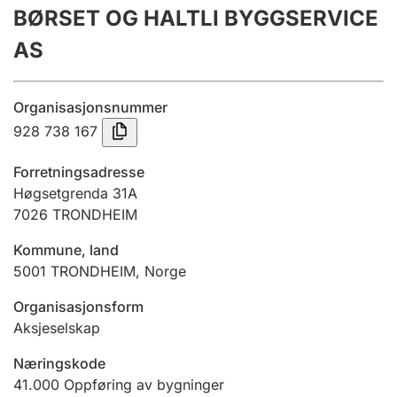
BØRSET OG HALTLI BYGGSERVICE
Årsregnskap
AS
Innsending og forsinkelsesgebyr
Organisasjonsnummer
Tinglysing
928 738 167
Forretningsadresse
Jeger
Høgsetgrenda 31A
Betaling og jegeravgiftskort
7026
TRONDHEIM
Kommune, land
5001
TRONDHEIM
,
Norge
Ektepaktveileder
Organisasjonsform
Aksjeselskap
Offentlig sektor
Næringskode
41.000
Oppføring av bygninger