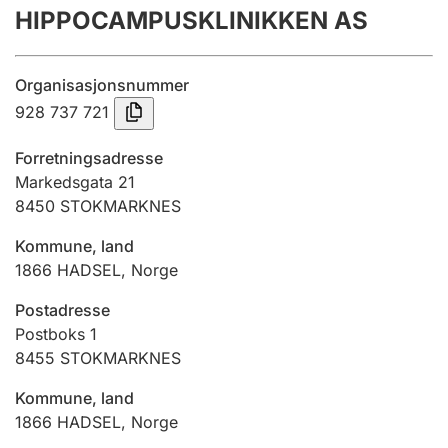
HIPPOCAMPUSKLINIKKEN AS
Årsregnskap
Innsending og forsinkelsesgebyr
Organisasjonsnummer
928 737 721
Tinglysing
Forretningsadresse
Markedsgata 21
8450
STOKMARKNES
Jeger
Betaling og jegeravgiftskort
Kommune, land
1866
HADSEL
,
Norge
Ektepaktveileder
Postadresse
Postboks 1
8455
STOKMARKNES
Offentlig sektor
Kommune, land
1866
HADSEL
,
Norge