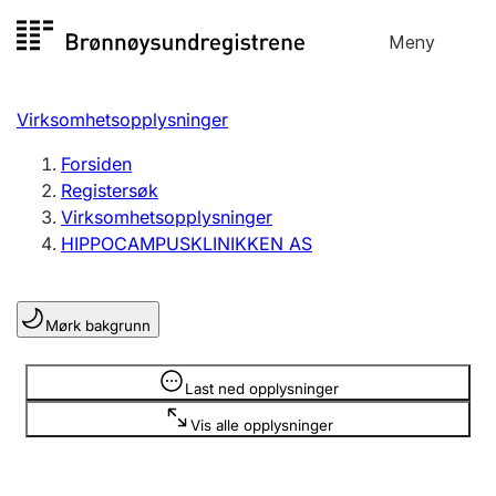
Hopp
Meny
Registersøk
til
Søk
Velg språk
innhold
Virksomhetsopplysninger
Aksjeselskap
Registrere, endre, slette
Forsiden
Registersøk
Virksomhetsopplysninger
Enkeltpersonforetak
HIPPOCAMPUSKLINIKKEN AS
Registrere, endre, slette
Mørk bakgrunn
Lag og forening
Registrere, endre, slette
Opplysninger er skjult
Last ned opplysninger
Vis alle opplysninger
Flere organisasjonsformer