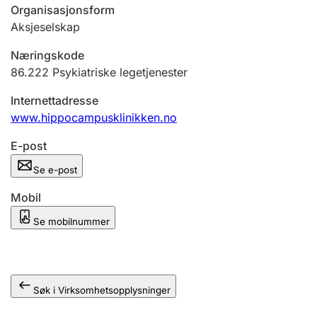
Andre tema
Organisasjonsform
Aksjeselskap
Næringskode
86.222
Psykiatriske legetjenester
Internettadresse
www.hippocampusklinikken.no
E-post
Se e-post
Mobil
Se mobilnummer
Søk i Virksomhetsopplysninger