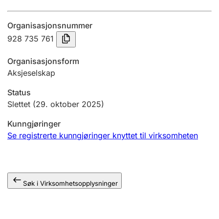
Årsregnskap
Organisasjonsnummer
Innsending og forsinkelsesgebyr
928 735 761
Organisasjonsform
Tinglysing
Aksjeselskap
Status
Jeger
Slettet
(29. oktober 2025)
Betaling og jegeravgiftskort
Kunngjøringer
Se registrerte kunngjøringer knyttet til virksomheten
Ektepaktveileder
Søk i Virksomhetsopplysninger
Offentlig sektor