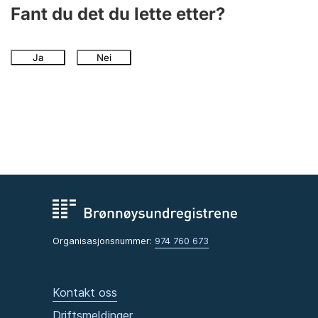
Andre tema
Fant du det du lette etter?
Ja
Nei
Organisasjonsnummer:
974 760 673
Kontakt oss
Driftsmeldinger