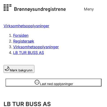
Hopp
Meny
Registersøk
til
Søk
Velg språk
innhold
Virksomhetsopplysninger
Aksjeselskap
Registrere, endre, slette
Forsiden
Registersøk
Virksomhetsopplysninger
Enkeltpersonforetak
LB TUR BUSS AS
Registrere, endre, slette
Mørk bakgrunn
Lag og forening
Registrere, endre, slette
Opplysninger er skjult
Last ned opplysninger
Flere organisasjonsformer
LB TUR BUSS AS