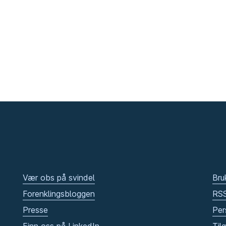
Vær obs på svindel
Bru
Forenklingsbloggen
RS
Presse
Per