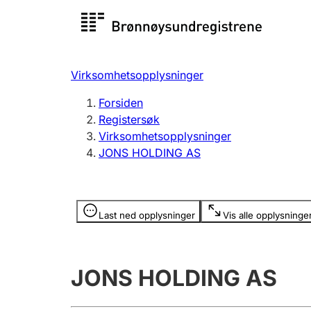
Registersøk
Aksjesel
Registrer
Virksomhetsopplysninger
Lag og forening
Flere
Forsiden
Registrere, endre, slette
organisa
Registersøk
Virksomhetsopplysninger
JONS HOLDING AS
Tinglysing
Jeger
Betaling 
Opplysninger er skjult
Last ned opplysninger
Vis alle opplysninge
Offentlig sektor
Andre t
JONS HOLDING AS