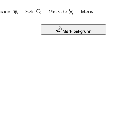
uage
Søk
Min side
Meny
Mørk bakgrunn