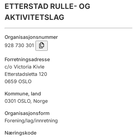
ETTERSTAD RULLE- OG
Årsregnskap
AKTIVITETSLAG
Innsending og forsinkelsesgebyr
Organisasjonsnummer
Tinglysing
928 730 301
Forretningsadresse
Jeger
c/o Victoria Kivle
Betaling og jegeravgiftskort
Etterstadsletta 120
0659
OSLO
Kommune, land
Ektepaktveileder
0301
OSLO
,
Norge
Organisasjonsform
Offentlig sektor
Forening/lag/innretning
Næringskode