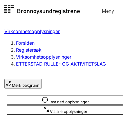
Hopp
Meny
Registersøk
til
Søk
Velg språk
innhold
Virksomhetsopplysninger
Aksjeselskap
Registrere, endre, slette
Forsiden
Registersøk
Virksomhetsopplysninger
Enkeltpersonforetak
ETTERSTAD RULLE- OG AKTIVITETSLAG
Registrere, endre, slette
Mørk bakgrunn
Lag og forening
Registrere, endre, slette
Opplysninger er skjult
Last ned opplysninger
Vis alle opplysninger
Flere organisasjonsformer