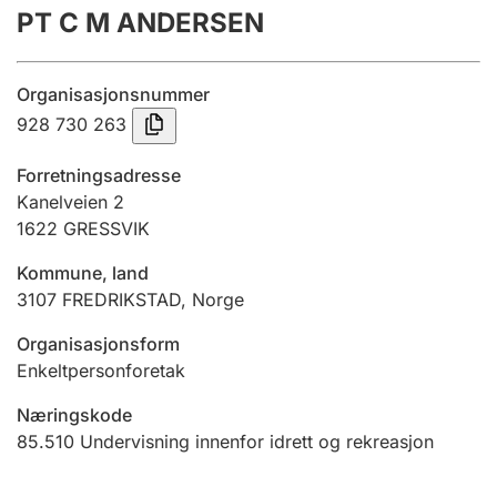
PT C M ANDERSEN
Årsregnskap
Innsending og forsinkelsesgebyr
Organisasjonsnummer
928 730 263
Tinglysing
Forretningsadresse
Kanelveien 2
1622
GRESSVIK
Jeger
Betaling og jegeravgiftskort
Kommune, land
3107
FREDRIKSTAD
,
Norge
Ektepaktveileder
Organisasjonsform
Enkeltpersonforetak
Næringskode
Offentlig sektor
85.510
Undervisning innenfor idrett og rekreasjon