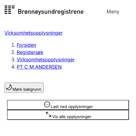
Hopp
Meny
Registersøk
til
Søk
Velg språk
innhold
Virksomhetsopplysninger
Aksjeselskap
Registrere, endre, slette
Forsiden
Registersøk
Virksomhetsopplysninger
Enkeltpersonforetak
PT C M ANDERSEN
Registrere, endre, slette
Mørk bakgrunn
Lag og forening
Registrere, endre, slette
Opplysninger er skjult
Last ned opplysninger
Vis alle opplysninger
Flere organisasjonsformer