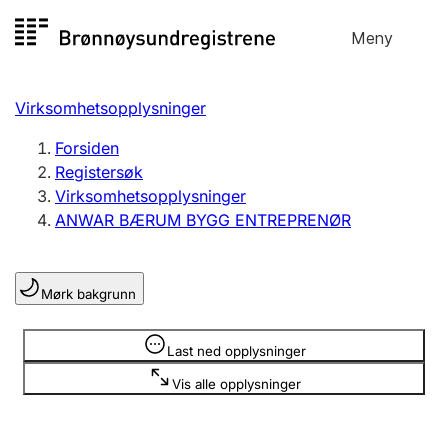
Hopp
Meny
Registersøk
til
Søk
Velg språk
innhold
Virksomhetsopplysninger
Aksjeselskap
Registrere, endre, slette
Forsiden
Registersøk
Virksomhetsopplysninger
Enkeltpersonforetak
ANWAR BÆRUM BYGG ENTREPRENØR
Registrere, endre, slette
Mørk bakgrunn
Lag og forening
Registrere, endre, slette
Opplysninger er skjult
Last ned opplysninger
Vis alle opplysninger
Flere organisasjonsformer