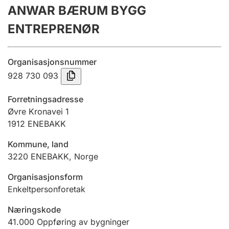
ANWAR BÆRUM BYGG
Årsregnskap
ENTREPRENØR
Innsending og forsinkelsesgebyr
Organisasjonsnummer
Tinglysing
928 730 093
Forretningsadresse
Jeger
Øvre Kronavei 1
Betaling og jegeravgiftskort
1912
ENEBAKK
Kommune, land
3220
ENEBAKK
,
Norge
Ektepaktveileder
Organisasjonsform
Enkeltpersonforetak
Offentlig sektor
Næringskode
41.000
Oppføring av bygninger