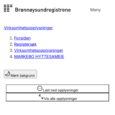
Hopp
Meny
Registersøk
til
Søk
Velg språk
innhold
Virksomhetsopplysninger
Aksjeselskap
Registrere, endre, slette
Forsiden
Registersøk
Virksomhetsopplysninger
Enkeltpersonforetak
MARKEBO HYTTESAMEIE
Registrere, endre, slette
Mørk bakgrunn
Lag og forening
Registrere, endre, slette
Opplysninger er skjult
Last ned opplysninger
Vis alle opplysninger
Flere organisasjonsformer