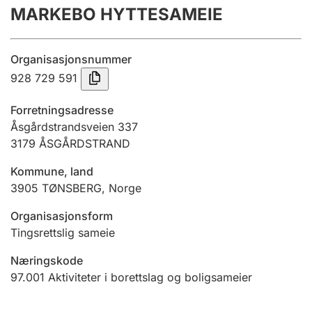
MARKEBO HYTTESAMEIE
Årsregnskap
Innsending og forsinkelsesgebyr
Organisasjonsnummer
928 729 591
Tinglysing
Forretningsadresse
Åsgårdstrandsveien 337
3179
ÅSGÅRDSTRAND
Jeger
Betaling og jegeravgiftskort
Kommune, land
3905
TØNSBERG
,
Norge
Ektepaktveileder
Organisasjonsform
Tingsrettslig sameie
Næringskode
Offentlig sektor
97.001
Aktiviteter i borettslag og boligsameier