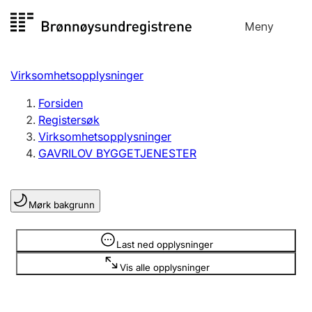
Hopp
Meny
Registersøk
til
Søk
Velg språk
innhold
Virksomhetsopplysninger
Aksjeselskap
Registrere, endre, slette
Forsiden
Registersøk
Virksomhetsopplysninger
Enkeltpersonforetak
GAVRILOV BYGGETJENESTER
Registrere, endre, slette
Mørk bakgrunn
Lag og forening
Registrere, endre, slette
Opplysninger er skjult
Last ned opplysninger
Vis alle opplysninger
Flere organisasjonsformer