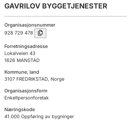
GAVRILOV BYGGETJENESTER
Årsregnskap
Innsending og forsinkelsesgebyr
Organisasjonsnummer
928 729 478
Tinglysing
Forretningsadresse
Lokalveien 43
1626
MANSTAD
Jeger
Betaling og jegeravgiftskort
Kommune, land
3107
FREDRIKSTAD
,
Norge
Ektepaktveileder
Organisasjonsform
Enkeltpersonforetak
Næringskode
Offentlig sektor
41.000
Oppføring av bygninger