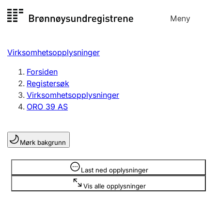
Hopp
Meny
Registersøk
til
Søk
Velg språk
innhold
Virksomhetsopplysninger
Aksjeselskap
Registrere, endre, slette
Forsiden
Registersøk
Virksomhetsopplysninger
Enkeltpersonforetak
ORO 39 AS
Registrere, endre, slette
Mørk bakgrunn
Lag og forening
Registrere, endre, slette
Opplysninger er skjult
Last ned opplysninger
Vis alle opplysninger
Flere organisasjonsformer