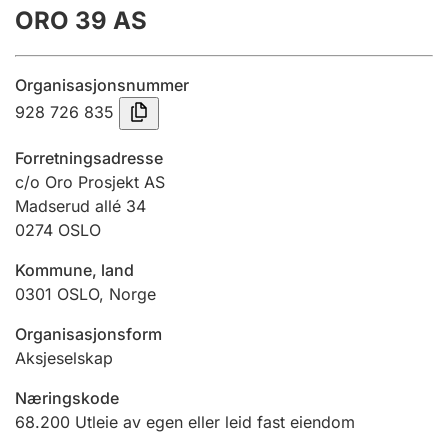
ORO 39 AS
Årsregnskap
Innsending og forsinkelsesgebyr
Organisasjonsnummer
928 726 835
Tinglysing
Forretningsadresse
c/o Oro Prosjekt AS
Madserud allé 34
Jeger
0274
OSLO
Betaling og jegeravgiftskort
Kommune, land
0301
OSLO
,
Norge
Ektepaktveileder
Organisasjonsform
Aksjeselskap
Offentlig sektor
Næringskode
68.200
Utleie av egen eller leid fast eiendom